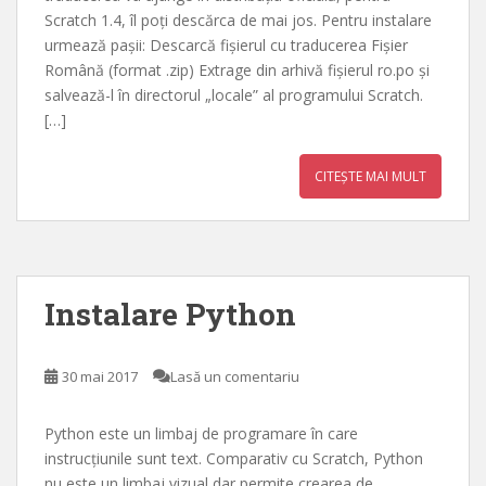
Scratch 1.4, îl poți descărca de mai jos. Pentru instalare
urmează pașii: Descarcă fișierul cu traducerea Fișier
Română (format .zip) Extrage din arhivă fișierul ro.po și
salvează-l în directorul „locale” al programului Scratch.
[…]
CITEȘTE MAI MULT
Instalare Python
30 mai 2017
Lasă un comentariu
Python este un limbaj de programare în care
instrucțiunile sunt text. Comparativ cu Scratch, Python
nu este un limbaj vizual dar permite crearea de