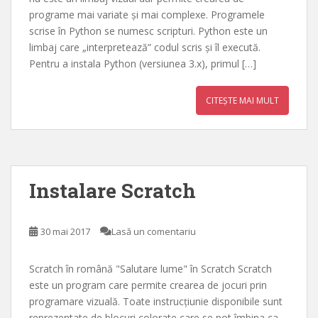
programe mai variate și mai complexe. Programele
scrise în Python se numesc scripturi. Python este un
limbaj care „interpretează” codul scris și îl execută.
Pentru a instala Python (versiunea 3.x), primul […]
CITEȘTE MAI MULT
Instalare Scratch
30 mai 2017
Lasă un comentariu
Scratch în română "Salutare lume" în Scratch Scratch
este un program care permite crearea de jocuri prin
programare vizuală. Toate instrucțiunie disponibile sunt
reprezentate de blocuri colorate care se pot îmbina ca