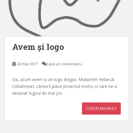
Avem și logo
24 mai 2017
Lasă un comentariu
Da, acum avem și un logo drăguț. Mulțumim Rebecăi
Crihălmean, căreia îi place proiectul nostru și care ne-a
desenat logoul de mai jos.
CITEȘTE MAI MULT