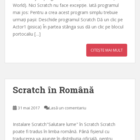
World). Nici Scratch nu face excepție. Iată programul
mai jos: Pentru a crea acest program simplu trebuie
urmați pașii: Deschide programul Scratch Dă un clic pe
Actor1 (pisica) În partea stânga sus dă un clic pe blocul
portocaliu […]
CITEȘTE MAI MULT
Scratch în Română
31 mai 2017
Lasă un comentariu
Instalare Scratch"Salutare lume" în Scratch Scratch
poate fi tradus în limba română. Până fișierul cu
traducerea va ajunge în distribuția oficială, pentru