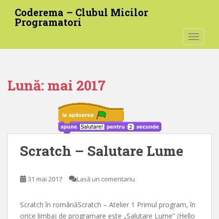
S
Coderema – Clubul Micilor
k
Programatori
i
TOGGLE
p
t
o
m
Lună:
mai 2017
a
i
n
c
o
n
Scratch – Salutare Lume
t
e
n
31 mai 2017
Lasă un comentariu
t
Scratch în românăScratch – Atelier 1 Primul program, în
orice limbaj de programare este „Salutare Lume” (Hello